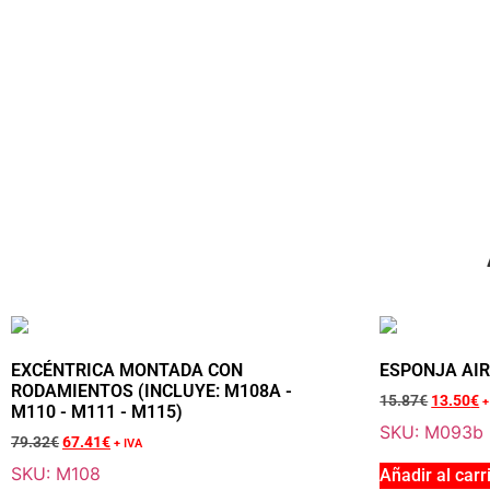
EXCÉNTRICA MONTADA CON
ESPONJA AI
RODAMIENTOS (INCLUYE: M108A -
15.87
€
13.50
€
+
M110 - M111 - M115)
SKU: M093b
79.32
€
67.41
€
+ IVA
SKU: M108
Añadir al carr