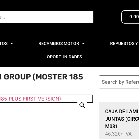
0.0
TOS
RECAMBIOS MOTOR
REPUESTOS Y
OPORTUNIDADES
N GROUP (MOSTER 185
Sale 15% Off
CAJA DE LÁM
JUNTAS (CIRC
M081
46.32
€
+ IVA