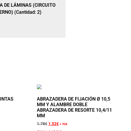
A DE LÁMINAS (CIRCUITO
RNO) (Cantidad: 2)
Añadir a la cesta
RBURADOR, NARANJA
 PULSO EXTERNO)
UNTAS
ABRAZADERA DE FIJACIÓN Ø 10,5
MM Y ALAMBRE DOBLE
ABRAZADERA DE RESORTE 10,4/11
MM
1.78
€
1.52
€
+ IVA