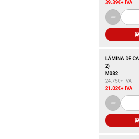
39.39
€
+ IVA
Sale 15% Off
LÁMINA DE CA
2)
M082
24.75
€
+ IVA
21.02
€
+ IVA