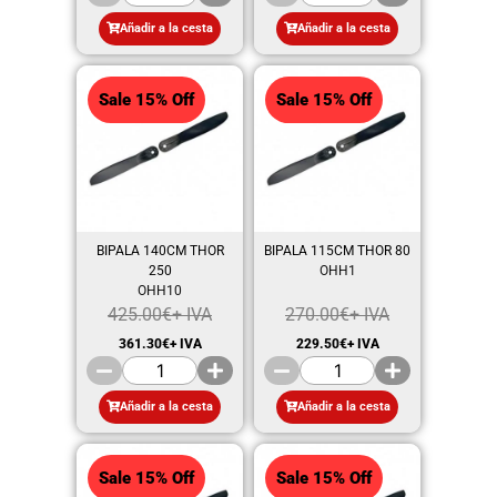
Añadir a la cesta
Añadir a la cesta
Sale 15% Off
Sale 15% Off
BIPALA 140CM THOR
BIPALA 115CM THOR 80
250
OHH1
OHH10
425.00
€
+ IVA
270.00
€
+ IVA
361.30
€
+ IVA
229.50
€
+ IVA
Añadir a la cesta
Añadir a la cesta
Sale 15% Off
Sale 15% Off