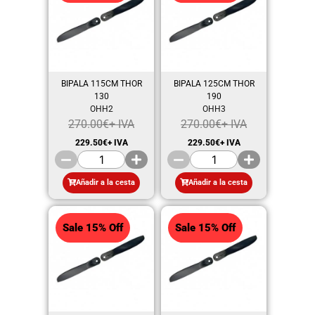
BIPALA 115CM THOR
BIPALA 125CM THOR
130
190
OHH2
OHH3
270.00
€
+ IVA
270.00
€
+ IVA
229.50
€
+ IVA
229.50
€
+ IVA
Añadir a la cesta
Añadir a la cesta
Sale 15% Off
Sale 15% Off