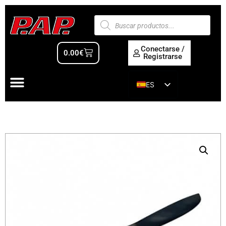
Conectarse /
0.00
€
Registrarse
ES
EN