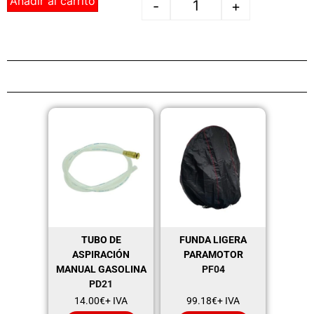
Añadir al carrito
-
+
TUBO DE
FUNDA LIGERA
ASPIRACIÓN
PARAMOTOR
MANUAL GASOLINA
PF04
PD21
14.00
€
+ IVA
99.18
€
+ IVA