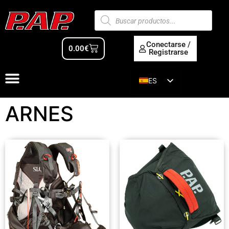
Conectarse /
0.00
€
Registrarse
ES
EN
ARNES