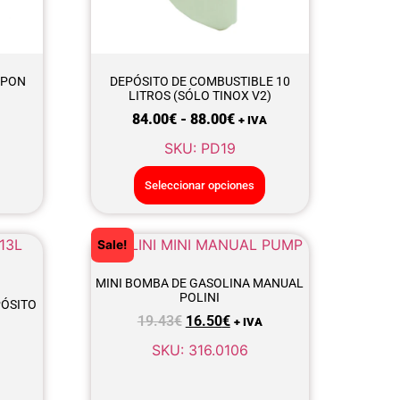
APON
DEPÓSITO DE COMBUSTIBLE 10
LITROS (SÓLO TINOX V2)
84.00
€
-
88.00
€
+ IVA
SKU: PD19
Seleccionar opciones
Sale!
MINI BOMBA DE GASOLINA MANUAL
POLINI
PÓSITO
19.43
€
16.50
€
+ IVA
SKU: 316.0106