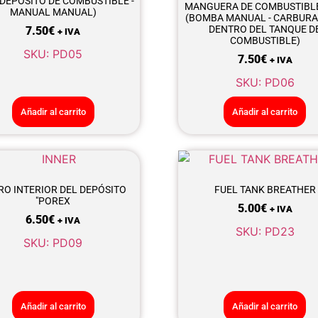
(DEPÓSITO DE COMBUSTIBLE -
MANGUERA DE COMBUSTIBLE
MANUAL MANUAL)
(BOMBA MANUAL - CARBURA
DENTRO DEL TANQUE D
7.50
€
+ IVA
COMBUSTIBLE)
SKU: PD05
7.50
€
+ IVA
SKU: PD06
Añadir al carrito
Añadir al carrito
TRO INTERIOR DEL DEPÓSITO
FUEL TANK BREATHER
"POREX
5.00
€
+ IVA
6.50
€
+ IVA
SKU: PD23
SKU: PD09
Añadir al carrito
Añadir al carrito