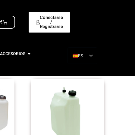
Conectarse
0
€
/
Registrarse
 ACCESORIOS
ES
EN