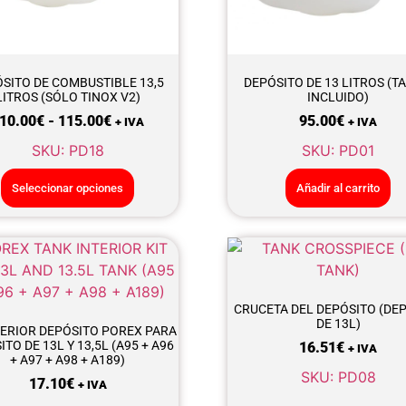
SITO DE COMBUSTIBLE 13,5
DEPÓSITO DE 13 LITROS (T
LITROS (SÓLO TINOX V2)
INCLUIDO)
10.00
€
-
115.00
€
95.00
€
+ IVA
+ IVA
SKU: PD18
SKU: PD01
Seleccionar opciones
Añadir al carrito
CRUCETA DEL DEPÓSITO (DE
DE 13L)
TERIOR DEPÓSITO POREX PARA
TO DE 13L Y 13,5L (A95 + A96
16.51
€
+ IVA
+ A97 + A98 + A189)
SKU: PD08
17.10
€
+ IVA