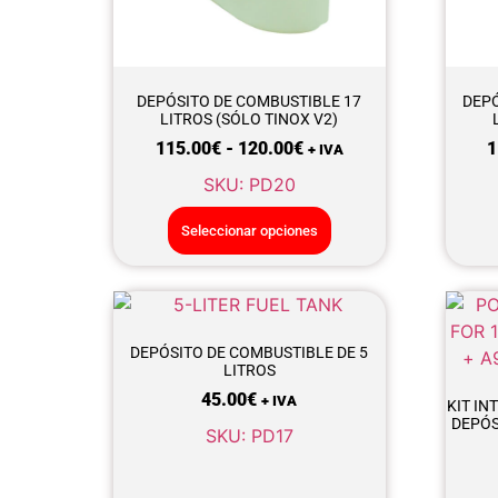
DEPÓSITO DE COMBUSTIBLE 17
DEPÓ
LITROS (SÓLO TINOX V2)
115.00
€
-
120.00
€
1
+ IVA
SKU: PD20
Seleccionar opciones
DEPÓSITO DE COMBUSTIBLE DE 5
LITROS
45.00
€
+ IVA
KIT IN
DEPÓSI
SKU: PD17