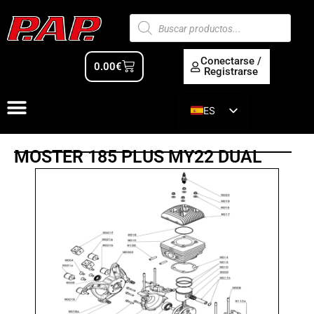
Conectarse /
0.00
€
Registrarse
ES
EN
MOSTER 185 PLUS MY22 DUAL