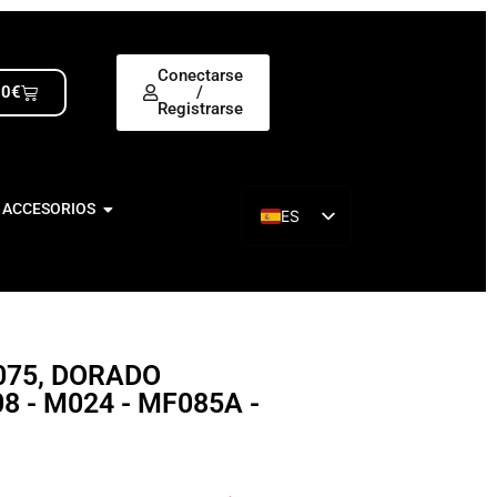
Conectarse
00
€
/
Registrarse
 ACCESORIOS
ES
EN
075, DORADO
8 - M024 - MF085A -