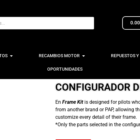
0.0
TOS
RECAMBIOS MOTOR
REPUESTOS Y
OPORTUNIDADES
CONFIGURADOR DE
En
Frame Kit
is designed for pilots who
from another brand or PAP, allowing t
customize every detail of their frame.
*Only the parts selected in the configur