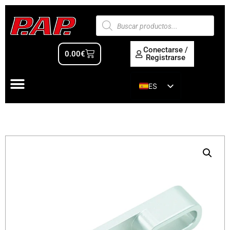
Conectarse /
0.00
€
Registrarse
ES
EN