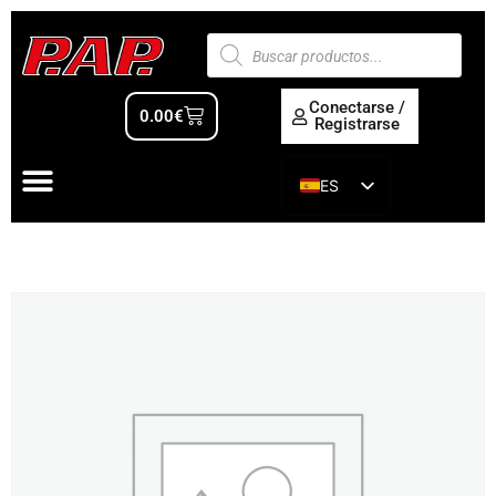
Conectarse /
0.00
€
Registrarse
ES
EN