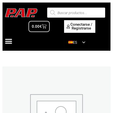
Conectarse /
0.00
€
Registrarse
ES
EN