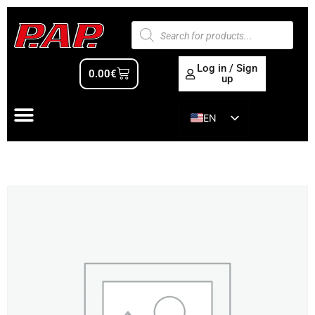
Log in / Sign
0.00
€
up
EN
ES