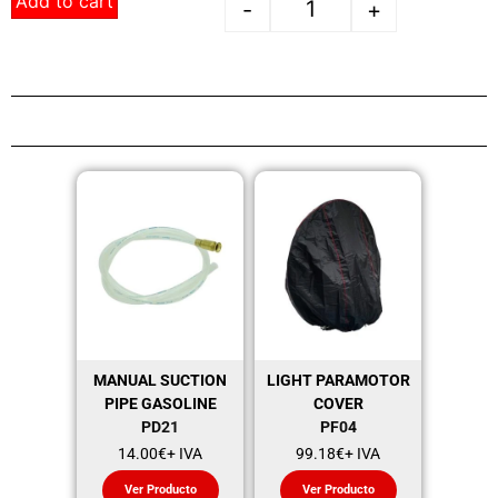
Add to cart
-
+
MANUAL SUCTION
LIGHT PARAMOTOR
PIPE GASOLINE
COVER
PD21
PF04
14.00
€
+ IVA
99.18
€
+ IVA
Ver Producto
Ver Producto