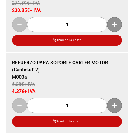
271.59
€
+ IVA
230.85
€
+ IVA
Añadir a la cesta
Sale 14% Off
REFUERZO PARA SOPORTE CARTER MOTOR
(Cantidad: 2)
M003a
5.08
€
+ IVA
4.37
€
+ IVA
Añadir a la cesta