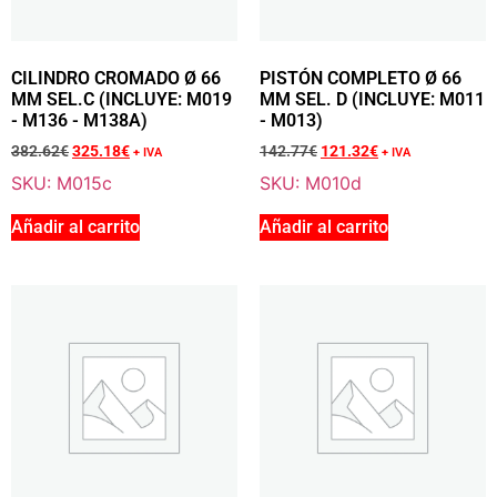
Añadir a la cesta
CILINDRO CROMADO Ø 66
PISTÓN COMPLETO Ø 66
MM SEL.C (INCLUYE: M019
MM SEL. D (INCLUYE: M011
Sale 15% Off
RODAMIENTO 47/20/14 MM - C3 (Cantidad: 2)
- M136 - M138A)
- M013)
M005
382.62
€
325.18
€
142.77
€
121.32
€
+ IVA
+ IVA
23.48
€
+ IVA
SKU: M015c
SKU: M010d
20.00
€
+ IVA
Añadir al carrito
Añadir al carrito
Añadir a la cesta
Sale 15% Off
RETÉN DE ACEITE VITON 20/35/7 MM (Cantidad:
2)
M006
21.57
€
+ IVA
18.38
€
+ IVA