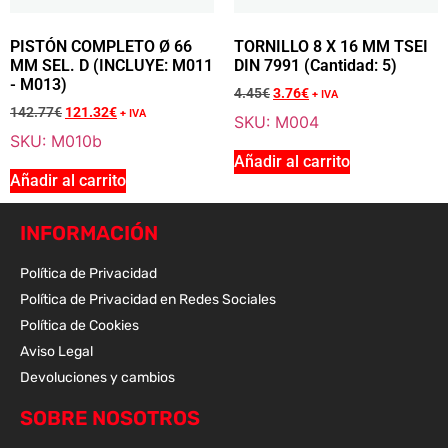
PISTÓN COMPLETO Ø 66
TORNILLO 8 X 16 MM TSEI
MM SEL. D (INCLUYE: M011
DIN 7991 (Cantidad: 5)
- M013)
4.45
€
3.76
€
+ IVA
Añadir a la cesta
142.77
€
121.32
€
+ IVA
SKU: M004
SKU: M010b
Añadir al carrito
Sale 15% Off
TORNILLO 6 X 40 MM TCEI DIN 912 (Cantidad: 10)
Añadir al carrito
M007
7.61
€
+ IVA
INFORMACIÓN
6.50
€
+ IVA
Política de Privacidad
Política de Privacidad en Redes Sociales
Política de Cookies
Añadir a la cesta
Aviso Legal
Devoluciones y cambios
SOBRE NOSOTROS
Sale 15% Off
VÁSTAGO DE CILINDRO 8 X 148 MM (Cantidad: 4)
M008