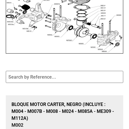
Sale 15% Off
BLOQUE MOTOR CARTER, NEGRO (INCLUYE :
M004 - M007B - M008 - M024 - M085A - ME309 -
M112A)
M002