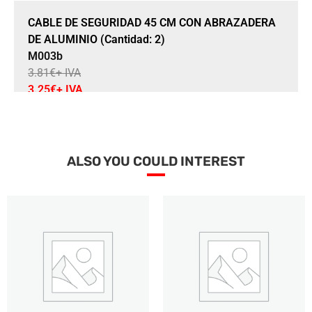
Sale 15% Off
CABLE DE SEGURIDAD 45 CM CON ABRAZADERA
DE ALUMINIO (Cantidad: 2)
M003b
3.81
€
+ IVA
3.25
€
+ IVA
ALSO YOU COULD INTEREST
Añadir a la cesta
Sale 16% Off
TORNILLO 8 X 16 MM TSEI DIN 7991 (Cantidad: 5)
M004
4.45
€
+ IVA
3.76
€
+ IVA