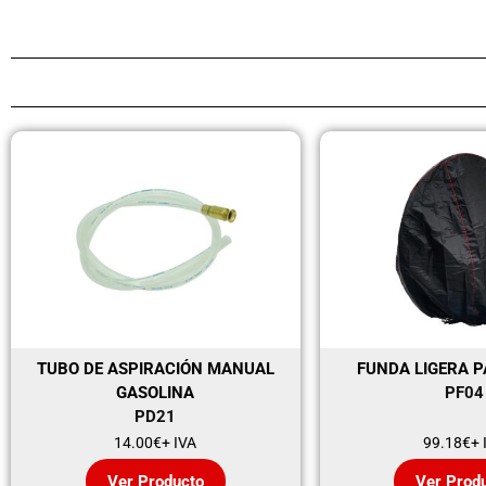
TUBO DE ASPIRACIÓN MANUAL
FUNDA LIGERA 
GASOLINA
PF04
PD21
14.00
€
+ IVA
99.18
€
+ 
Ver Producto
Ver Prod