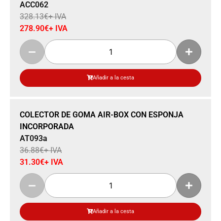
ACC062
328.13
€
+ IVA
278.90
€
+ IVA
Añadir a la cesta
Sale 15% Off
COLECTOR DE GOMA AIR-BOX CON ESPONJA
INCORPORADA
AT093a
36.88
€
+ IVA
31.30
€
+ IVA
Añadir a la cesta