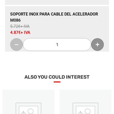
Sale 15% Off
SOPORTE INOX PARA CABLE DEL ACELERADOR
M086
5.72
€
+ IVA
4.87
€
+ IVA
Añadir a la cesta
ALSO YOU COULD INTEREST
Sale 14% Off
ABRAZADERA DE FIJACIÓN 50-70 MM
M094
3.55
€
+ IVA
3.05
€
+ IVA