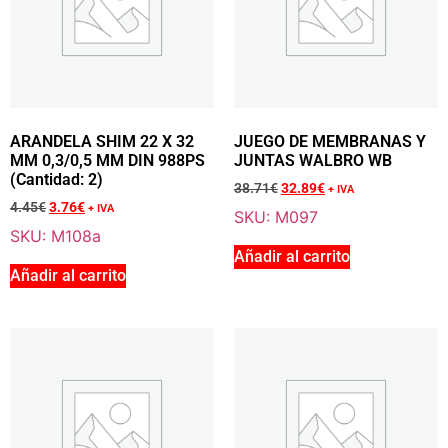
Añadir a la cesta
Sale 16% Off
ARANDELA SHIM 22 X 32 MM 0,3/0,5 MM DIN
988PS (Cantidad: 2)
ARANDELA SHIM 22 X 32
JUEGO DE MEMBRANAS Y
M108a
MM 0,3/0,5 MM DIN 988PS
JUNTAS WALBRO WB
4.45
€
+ IVA
(Cantidad: 2)
38.71
€
32.89
€
+ IVA
3.76
€
+ IVA
4.45
€
3.76
€
+ IVA
SKU: M097
SKU: M108a
Añadir al carrito
Añadir al carrito
Añadir a la cesta
Sale 15% Off
SEEGER Ø 20 MM DIN 471 (JUEGO DE 5)
M109
3.81
€
+ IVA
3.25
€
+ IVA