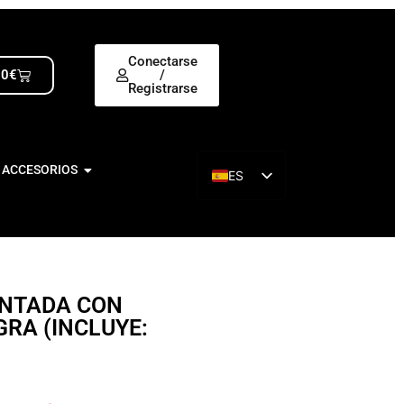
Conectarse
00
€
/
Registrarse
 ACCESORIOS
ES
EN
ONTADA CON
RA (INCLUYE: