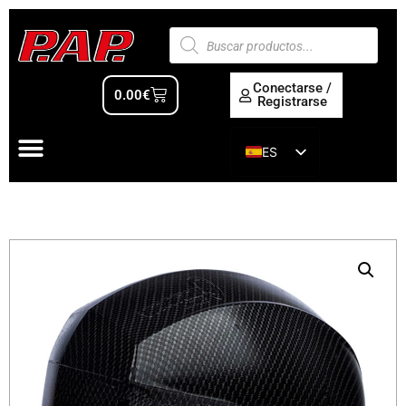
Conectarse /
0.00
€
Registrarse
ES
EN