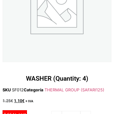
WASHER (Quantity: 4)
SKU
SF012
Categoría
THERMAL GROUP (SAFARI125)
1.25
€
1.10
€
+ IVA