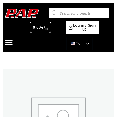
Log in / Sign
0.00
€
up
EN
ES