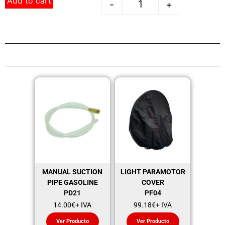
Add to cart
-
+
MANUAL SUCTION
LIGHT PARAMOTOR
PIPE GASOLINE
COVER
PD21
PF04
14.00
€
+ IVA
99.18
€
+ IVA
Ver Producto
Ver Producto