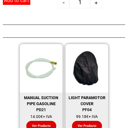
Add to cart
-
+
MANUAL SUCTION
LIGHT PARAMOTOR
PIPE GASOLINE
COVER
PD21
PF04
14.00
€
+ IVA
99.18
€
+ IVA
Ver Producto
Ver Producto