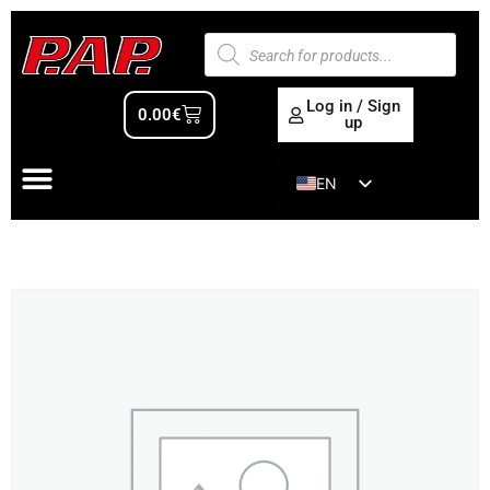
Log in / Sign
0.00
€
up
EN
ES