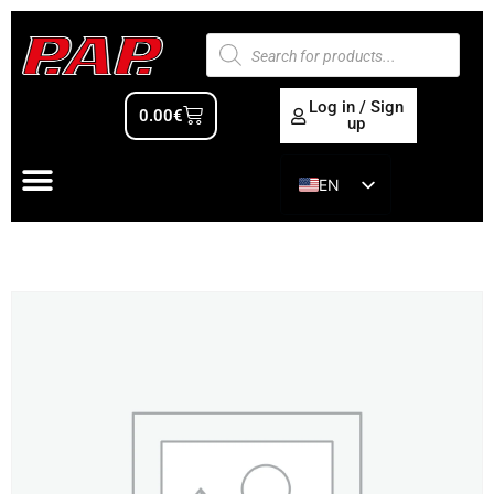
Log in / Sign
0.00
€
up
EN
ES