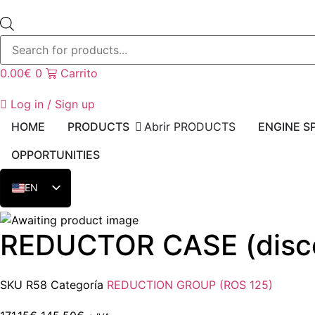
Búsqueda
de
productos
0.00
€
0
Carrito
Log in / Sign up
HOME
PRODUCTS
Abrir PRODUCTS
ENGINE S
OPPORTUNITIES
EN
ES
REDUCTOR CASE (disc
SKU
R58
Categoría
REDUCTION GROUP (ROS 125)
Original
Current