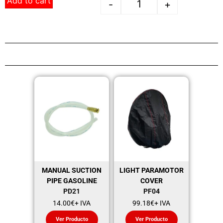
Add to cart
-
+
MANUAL SUCTION
LIGHT PARAMOTOR
PIPE GASOLINE
COVER
PD21
PF04
14.00
€
+ IVA
99.18
€
+ IVA
Ver Producto
Ver Producto