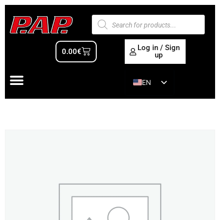
Log in / Sign
0.00
€
up
EN
ES