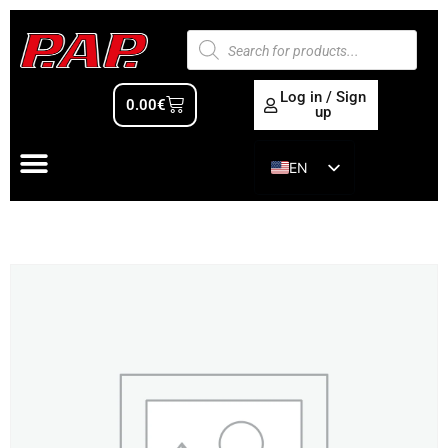
Log in / Sign
0.00
€
up
EN
ES