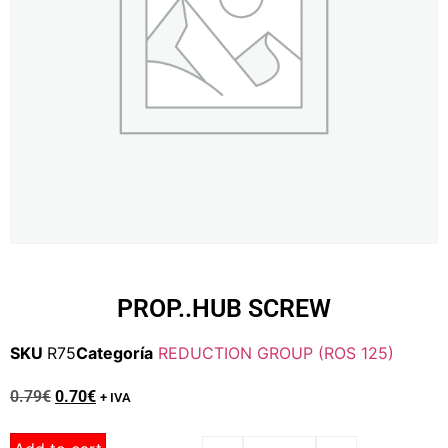
PROP..HUB SCREW
SKU
R75
Categoría
REDUCTION GROUP (ROS 125)
0.79
€
0.70
€
+ IVA