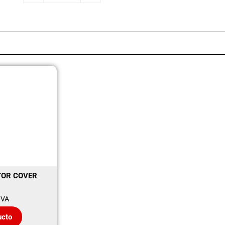
TOR COVER
IVA
ucto