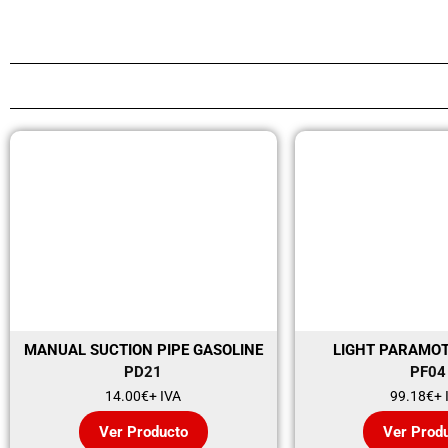
MANUAL SUCTION PIPE GASOLINE
LIGHT PARAMO
PD21
PF04
14.00
€
+ IVA
99.18
€
+ 
Ver Producto
Ver Prod