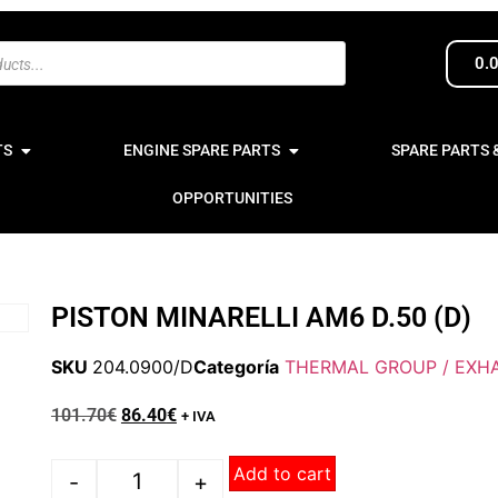
0.
TS
ENGINE SPARE PARTS
SPARE PARTS 
OPPORTUNITIES
PISTON MINARELLI AM6 D.50 (D)
SKU
204.0900/D
Categoría
THERMAL GROUP / EXH
101.70
€
86.40
€
+ IVA
Add to cart
-
+