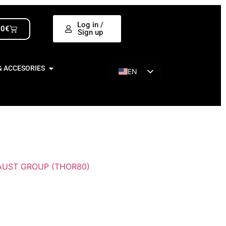
Log in /
00
€
Sign up
& ACCESORIES
EN
ES
AUST GROUP (THOR80)