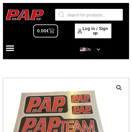
Log in / Sign
0.00
€
up
EN
ES