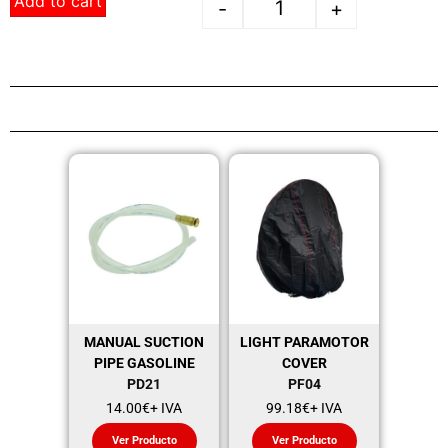
Add to cart
-
+
MANUAL SUCTION
LIGHT PARAMOTOR
PIPE GASOLINE
COVER
PD21
PF04
14.00
€
+ IVA
99.18
€
+ IVA
Ver Producto
Ver Producto