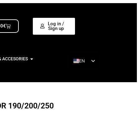
Log in /
00
€
Sign up
& ACCESORIES
EN
ES
R 190/200/250