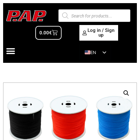
Log in / Sign
0.00
€
up
EN
ES