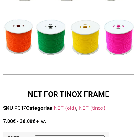
NET FOR TINOX FRAME
SKU
PC17
Categorías
NET (old)
,
NET (tinox)
7.00
€
-
36.00
€
+ IVA