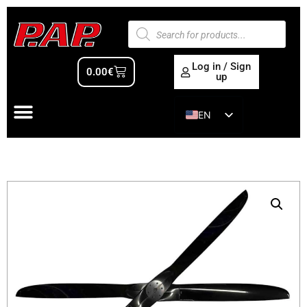
Log in / Sign
0.00
€
up
EN
ES