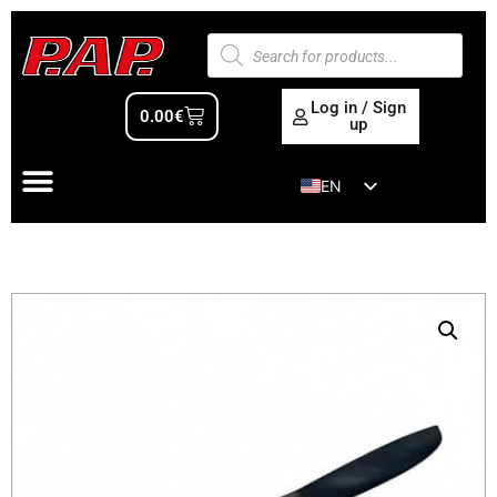
Log in / Sign
0.00
€
up
EN
ES