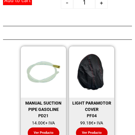
Add to cart
-
+
MANUAL SUCTION
LIGHT PARAMOTOR
PIPE GASOLINE
COVER
PD21
PF04
14.00
€
+ IVA
99.18
€
+ IVA
Ver Producto
Ver Producto