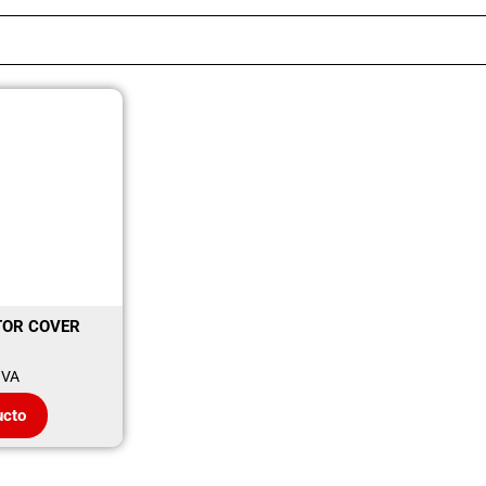
TOR COVER
IVA
ucto