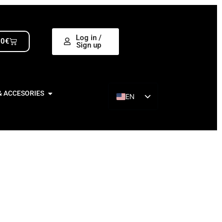
Log in /
00
€
Sign up
& ACCESORIES
EN
ES