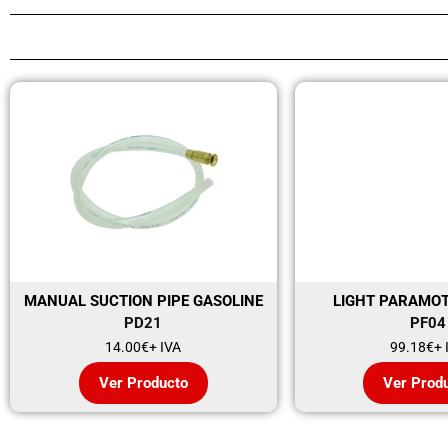
MANUAL SUCTION PIPE GASOLINE
LIGHT PARAMO
PD21
PF04
14.00
€
+ IVA
99.18
€
+ 
Ver Producto
Ver Prod