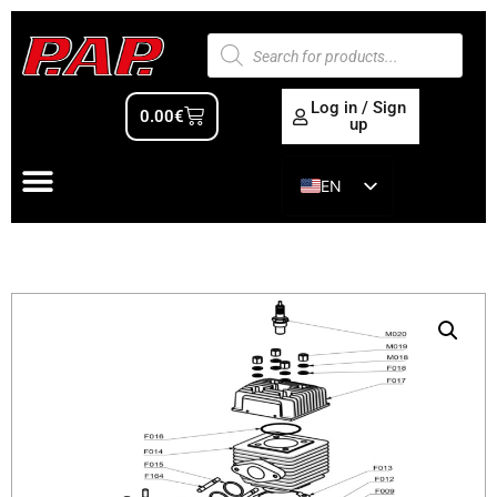
Log in / Sign
0.00
€
up
EN
ES