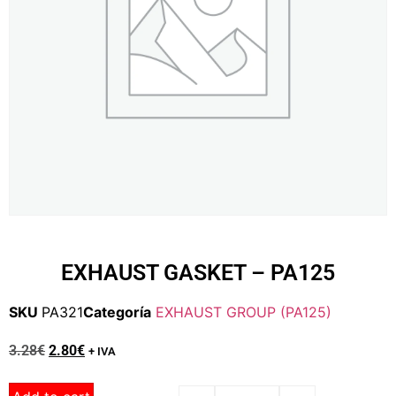
EXHAUST GASKET – PA125
SKU
PA321
Categoría
EXHAUST GROUP (PA125)
3.28
€
2.80
€
+ IVA