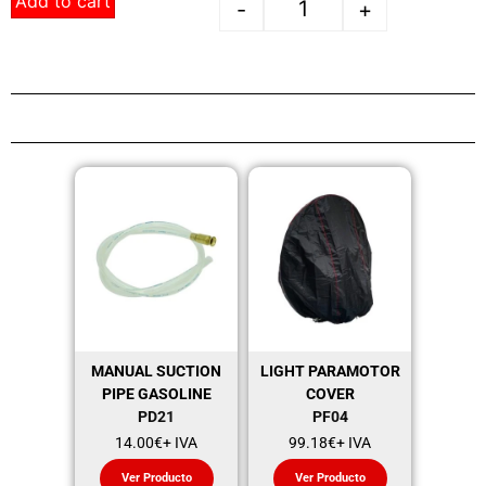
Add to cart
-
+
MANUAL SUCTION
LIGHT PARAMOTOR
PIPE GASOLINE
COVER
PD21
PF04
14.00
€
+ IVA
99.18
€
+ IVA
Ver Producto
Ver Producto