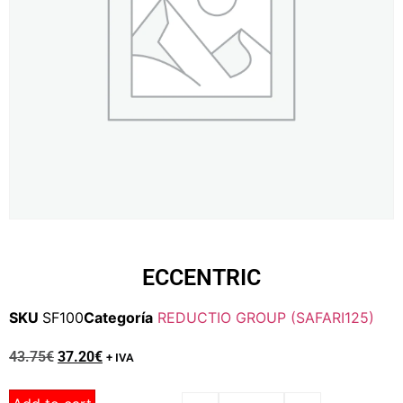
ECCENTRIC
SKU
SF100
Categoría
REDUCTIO GROUP (SAFARI125)
43.75
€
37.20
€
+ IVA