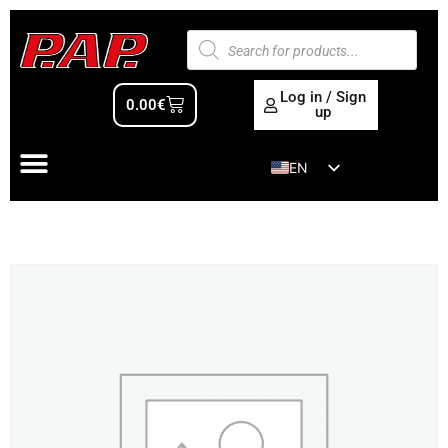
Log in / Sign
0.00
€
up
EN
ES