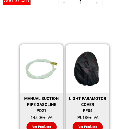
Add to cart
-
+
MANUAL SUCTION
LIGHT PARAMOTOR
PIPE GASOLINE
COVER
PD21
PF04
14.00
€
+ IVA
99.18
€
+ IVA
Ver Producto
Ver Producto