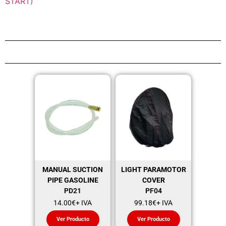
START)
MANUAL SUCTION
LIGHT PARAMOTOR
PIPE GASOLINE
COVER
PD21
PF04
14.00
€
+ IVA
99.18
€
+ IVA
Ver Producto
Ver Producto