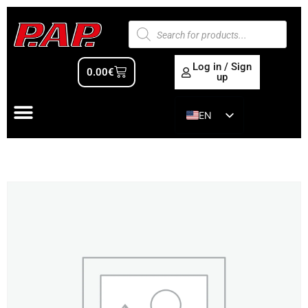
Log in / Sign
0.00
€
up
EN
ES