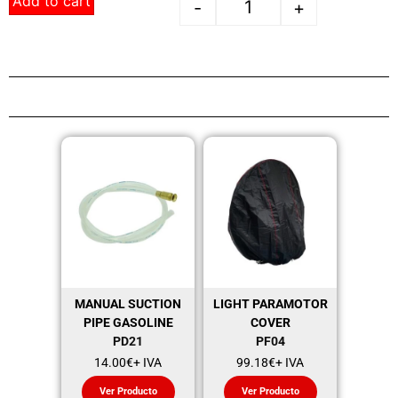
Add to cart
-
+
MANUAL SUCTION
LIGHT PARAMOTOR
PIPE GASOLINE
COVER
PD21
PF04
14.00
€
+ IVA
99.18
€
+ IVA
Ver Producto
Ver Producto