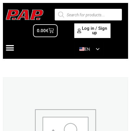
Log in / Sign
0.00
€
up
EN
ES