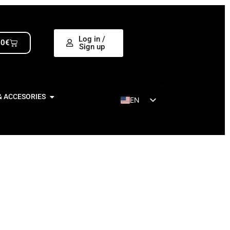
Log in /
00
€
Sign up
& ACCESORIES
EN
ES