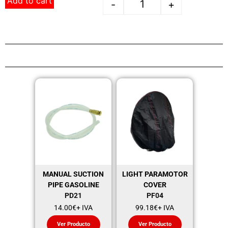
Add to cart
-
+
MANUAL SUCTION
LIGHT PARAMOTOR
PIPE GASOLINE
COVER
PD21
PF04
14.00
€
+ IVA
99.18
€
+ IVA
Ver Producto
Ver Producto