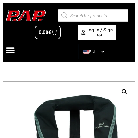
Log in / Sign
0.00
€
up
EN
ES