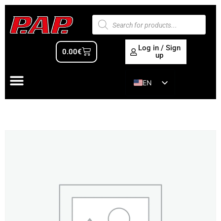
Log in / Sign
0.00
€
up
EN
ES