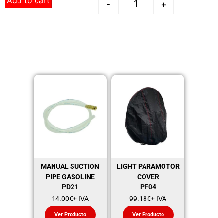
Add to cart
-
+
MANUAL SUCTION
LIGHT PARAMOTOR
PIPE GASOLINE
COVER
PD21
PF04
14.00
€
+ IVA
99.18
€
+ IVA
Ver Producto
Ver Producto