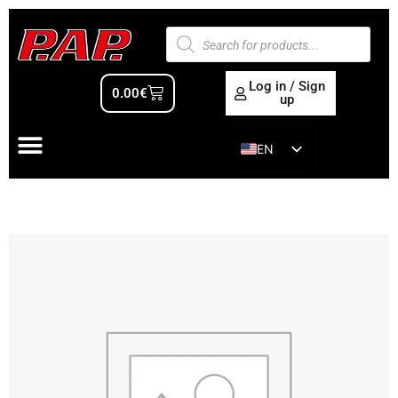
Log in / Sign
0.00
€
up
EN
ES