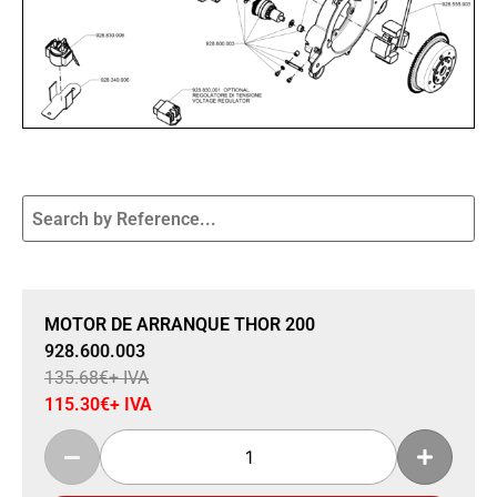
Sale 15% Off
MOTOR DE ARRANQUE THOR 200
928.600.003
135.68
€
+ IVA
115.30
€
+ IVA