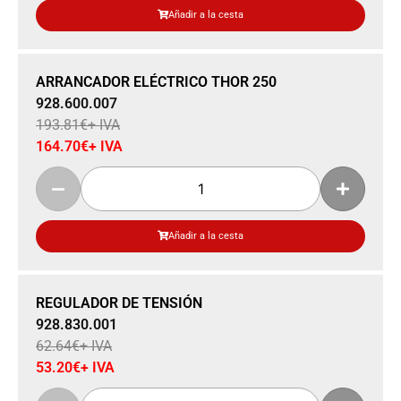
Añadir a la cesta
Sale 15% Off
ARRANCADOR ELÉCTRICO THOR 250
928.600.007
193.81
€
+ IVA
164.70
€
+ IVA
Añadir a la cesta
Sale 15% Off
REGULADOR DE TENSIÓN
928.830.001
62.64
€
+ IVA
53.20
€
+ IVA