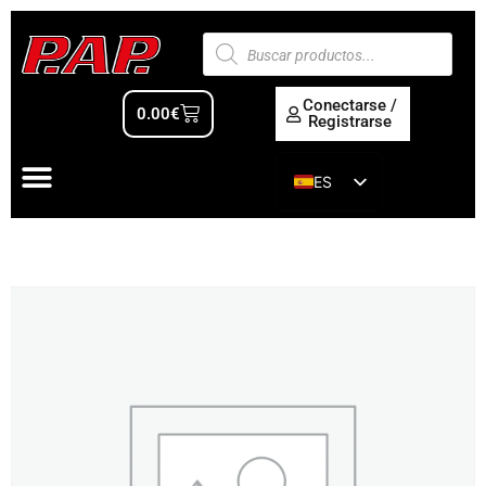
Conectarse /
0.00
€
Registrarse
ES
EN