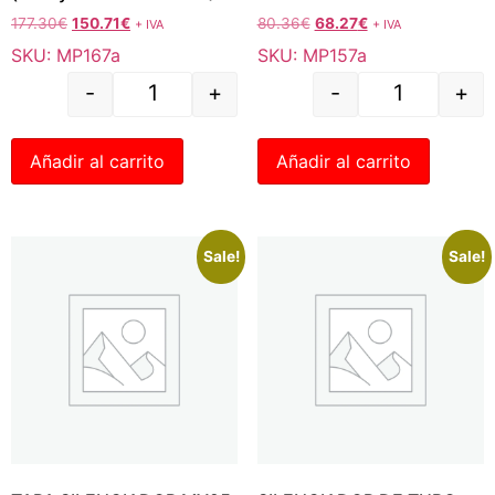
177.30
€
150.71
€
80.36
€
68.27
€
+ IVA
+ IVA
SKU: MP167a
SKU: MP157a
-
+
-
+
Añadir al carrito
Añadir al carrito
Sale!
Sale!