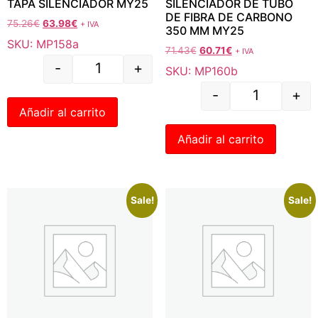
TAPA SILENCIADOR MY25
SILENCIADOR DE TUBO
DE FIBRA DE CARBONO
75.26
€
63.98
€
+ IVA
350 MM MY25
SKU: MP158a
71.43
€
60.71
€
+ IVA
-
+
SKU: MP160b
-
+
Añadir al carrito
Añadir al carrito
Sale!
Sale!