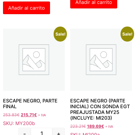
Añadir al carrito
Añadir al carrito
Sale!
Sale!
ESCAPE NEGRO, PARTE
ESCAPE NEGRO (PARTE
FINAL
INICIAL) CON SONDA EGT
PREAJUSTADA MY25
253.83
€
215.71
€
+ IVA
(INCLUYE: MI203)
SKU: MY200b
223.21
€
189.69
€
+ IVA
-
+
SKU: MI200a