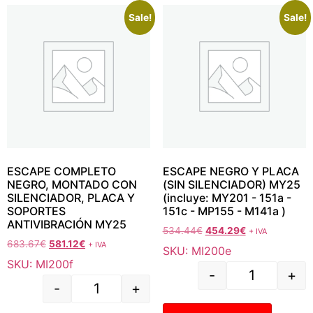
Sale!
Sale!
ESCAPE COMPLETO
ESCAPE NEGRO Y PLACA
NEGRO, MONTADO CON
(SIN SILENCIADOR) MY25
SILENCIADOR, PLACA Y
(incluye: MY201 - 151a -
SOPORTES
151c - MP155 - M141a )
ANTIVIBRACIÓN MY25
534.44
€
454.29
€
+ IVA
683.67
€
581.12
€
+ IVA
SKU: MI200e
SKU: MI200f
-
+
-
+