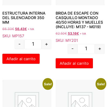
ESTRUCTURA INTERNA
BRIDA DE ESCAPE CON
DEL SILENCIADOR 350
CASQUILLO MONTADO
MM
40/50 HORAS Y MUELLES
(INCLUYE: M137 - M019)
66.33
€
56.43
€
+ IVA
62.50
€
53.16
€
+ IVA
SKU: MP157
SKU: MY201
-
+
-
+
Añadir al carrito
Añadir al carrito
Sale!
Sale!