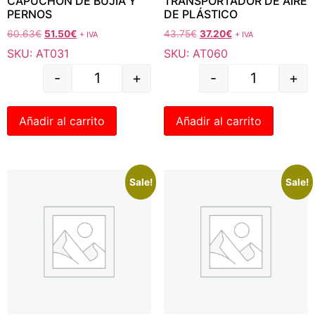
CAPUCHÓN DE BUJÍA Y
TRANSPORTADOR DE AIRE
PERNOS
DE PLÁSTICO
60.63
€
51.50
€
43.75
€
37.20
€
+ IVA
+ IVA
SKU: AT031
SKU: AT060
-
+
-
+
Añadir al carrito
Añadir al carrito
Sale!
Sale!