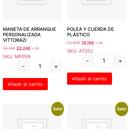
MANETA DE ARRANQUE
POLEA Y CUERDA DE
PERSONALIZADA
PLÁSTICO
VITTORAZI
22.50
€
19.10
€
+ IVA
26.15
€
22.24
€
+ IVA
SKU: AT052
SKU: MP059
-
+
-
+
Añadir al carrito
Añadir al carrito
Sale!
Sale!