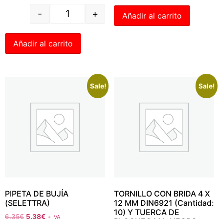
-
+
Añadir al carrito
Añadir al carrito
Sale!
Sale!
PIPETA DE BUJÍA
TORNILLO CON BRIDA 4 X
(SELETTRA)
12 MM DIN6921 (Cantidad:
10) Y TUERCA DE
6.35
€
5.38
€
+ IVA