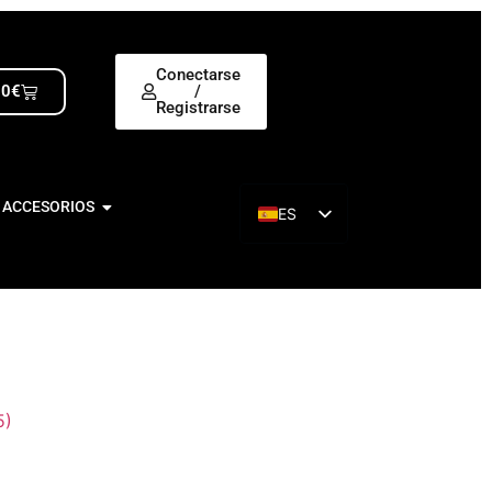
Conectarse
00
€
/
Registrarse
 ACCESORIOS
ES
EN
5)