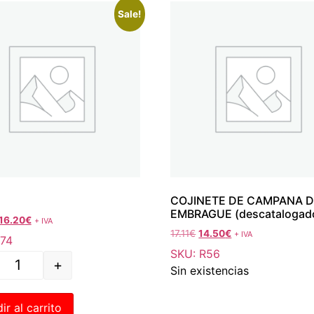
Sale!
COJINETE DE CAMPANA D
EMBRAGUE (descatalogad
16.20
€
+ IVA
17.11
€
14.50
€
+ IVA
R74
SKU: R56
+
Sin existencias
ir al carrito