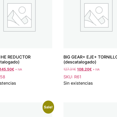
CHE REDUCTOR
BIG GEAR+ EJE+ TORNILL
talogado)
(descatalogado)
145.50
€
127.31
€
108.20
€
+ IVA
+ IVA
R58
SKU: R61
istencias
Sin existencias
Sale!