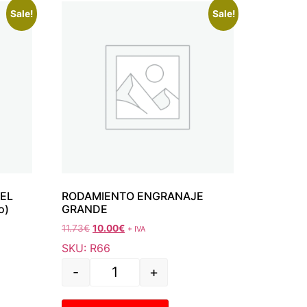
Sale!
Sale!
EL
RODAMIENTO ENGRANAJE
o)
GRANDE
11.73
€
10.00
€
+ IVA
SKU: R66
-
+