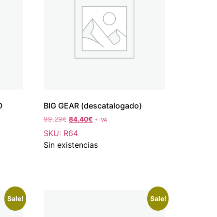
O
BIG GEAR (descatalogado)
99.29
€
84.40
€
+ IVA
SKU: R64
Sin existencias
Sale!
Sale!