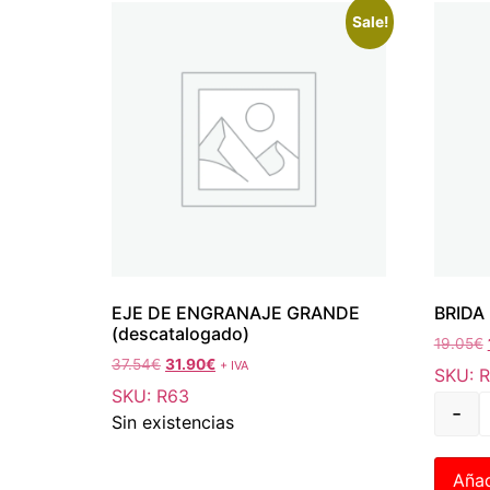
Sale!
EJE DE ENGRANAJE GRANDE
BRIDA
(descatalogado)
19.05
€
37.54
€
31.90
€
+ IVA
SKU: 
SKU: R63
-
Sin existencias
Añad