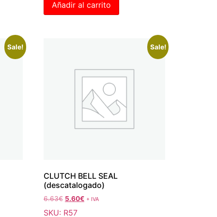
Añadir al carrito
Sale!
Sale!
CLUTCH BELL SEAL
(descatalogado)
6.63
€
5.60
€
+ IVA
SKU: R57