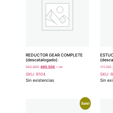
REDUCTOR GEAR COMPLETE
ESTU
(descatalogado)
(desca
582.89
€
495.50
€
171.15
€
+ IVA
SKU: R104
SKU: 
Sin existencias
Sin ex
Sale!