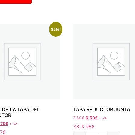
Sale!
 DE LA TAPA DEL
TAPA REDUCTOR JUNTA
CTOR
7.69
€
6.50
€
+ IVA
.70
€
+ IVA
SKU: R68
R70