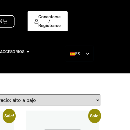
Conectarse
0
€
/
Registrarse
 ACCESORIOS
ES
EN
Sale!
Sale!