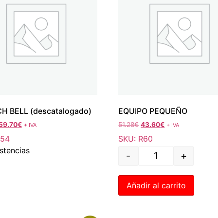
H BELL (descatalogado)
EQUIPO PEQUEÑO
59.70
€
51.28
€
43.60
€
+ IVA
+ IVA
R54
SKU: R60
istencias
-
+
Añadir al carrito