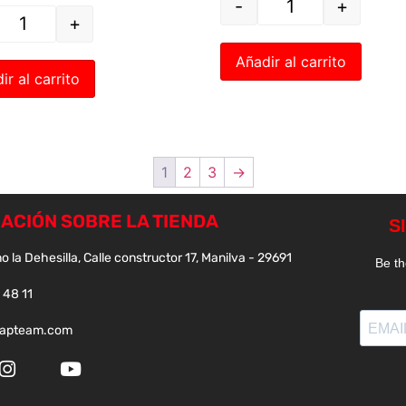
-
+
+
Añadir al carrito
ir al carrito
1
2
3
→
ACIÓN SOBRE LA TIENDA
o la Dehesilla, Calle constructor 17, Manilva - 29691
 48 11
papteam.com