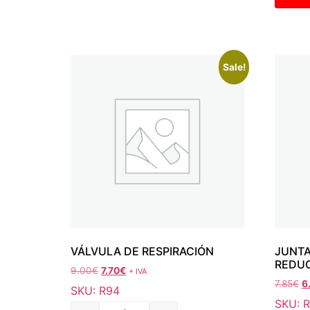
Sale!
VÁLVULA DE RESPIRACIÓN
JUNTA
REDU
9.00
€
7.70
€
+ IVA
7.85
€
6
SKU: R94
SKU: 