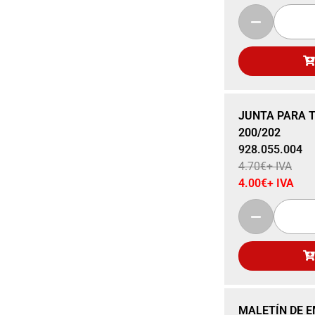
Sale 15% Off
JUNTA PARA 
200/202
928.055.004
4.70
€
+ IVA
4.00
€
+ IVA
Sale 15% Off
MALETÍN DE 