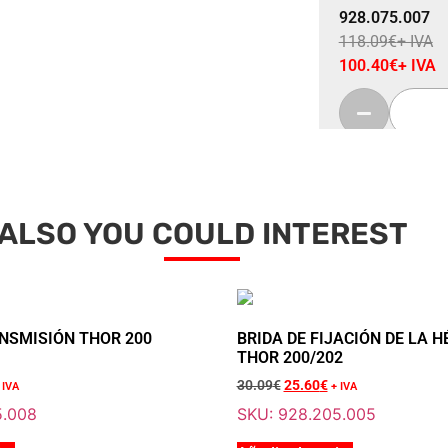
928.075.007
118.09
€
+ IVA
100.40
€
+ IVA
ALSO YOU COULD INTEREST
Sale 15% Off
CAJA DE TRAN
928.075.008
80.33
€
+ IVA
68.30
€
+ IVA
NSMISIÓN THOR 200
BRIDA DE FIJACIÓN DE LA H
THOR 200/202
30.09
€
25.60
€
 IVA
+ IVA
5.008
SKU: 928.205.005