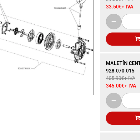
33.50
€
+ IVA
Sale 15% Off
MALETÍN CEN
928.070.015
405.90
€
+ IVA
345.00
€
+ IVA