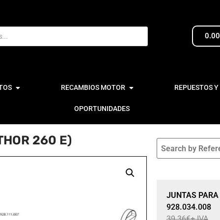
0.0
TOS
RECAMBIOS MOTOR
REPUESTOS Y
OPORTUNIDADES
HOR 260 E)
Sale 15% Off
JUNTAS PARA 
928.034.008
39.36
€
+ IVA