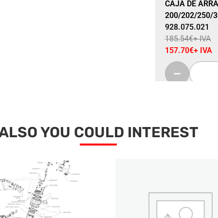
Sale 15% Off
CAJA DE ARR
200/202/250/3
928.075.021
185.54
€
+ IVA
157.70
€
+ IVA
ALSO YOU COULD INTEREST
Sale 15% Off
PLACA DE MO
TORNILLOS TH
928.111.007
31.98
€
+ IVA
27.20
€
+ IVA