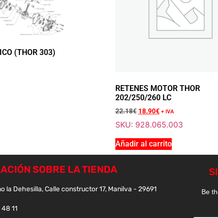
CO (THOR 303)
Sale 15% Off
SEPARADORES
928.210.006
30.42
€
+ IVA
RETENES MOTOR THOR
25.90
€
+ IVA
202/250/260 LC
22.18
€
18.90
€
+ IVA
SKU: 928.065.003
Añadir al carrito
ACIÓN SOBRE LA TIENDA
Sale 15% Off
TUBO TRANSP
o la Dehesilla, Calle constructor 17, Manilva - 29691
928.230.001
51.94
€
+ IVA
 48 11
44.10
€
+ IVA