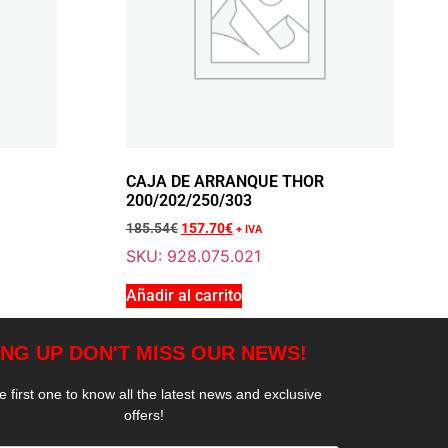
Añadir a la cesta
 PARA MOTOR THOR 202
CAJA DE ARRANQUE THOR
200/202/250/303
185.54
€
157.70
€
+ IVA
SKU: 928.075.021
Añadir a la cesta
Añadir al carrito
ARENTE 6X10 MT.5