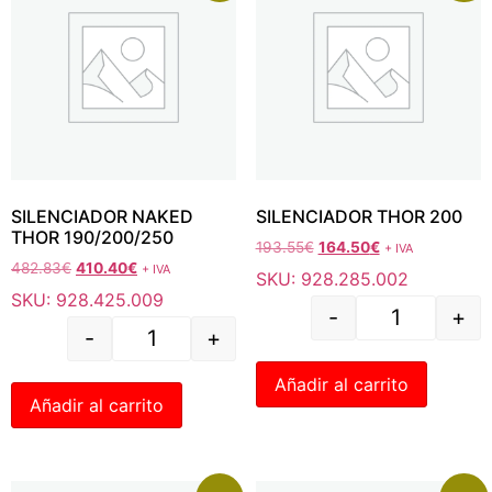
SILENCIADOR NAKED
SILENCIADOR THOR 200
THOR 190/200/250
193.55
€
164.50
€
+ IVA
482.83
€
410.40
€
+ IVA
SKU: 928.285.002
SKU: 928.425.009
-
+
-
+
Añadir al carrito
Añadir al carrito