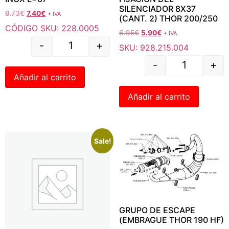
SILENCIADOR 8X37
8.73
€
7.40
€
+ IVA
(CANT. 2) THOR 200/250
CÓDIGO SKU: 228.0005
6.95
€
5.90
€
+ IVA
-
+
SKU: 928.215.004
-
+
Añadir al carrito
Añadir al carrito
Sale!
GRUPO DE ESCAPE
(EMBRAGUE THOR 190 HF)