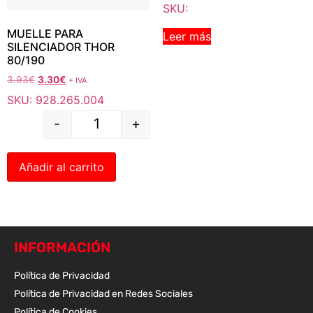
SKU:
MUELLE PARA
Leer más
SILENCIADOR THOR
80/190
3.93
€
3.30
€
+ IVA
SKU: 928.265.004
-
+
Añadir al carrito
INFORMACIÓN
Política de Privacidad
Política de Privacidad en Redes Sociales
Política de Cookies