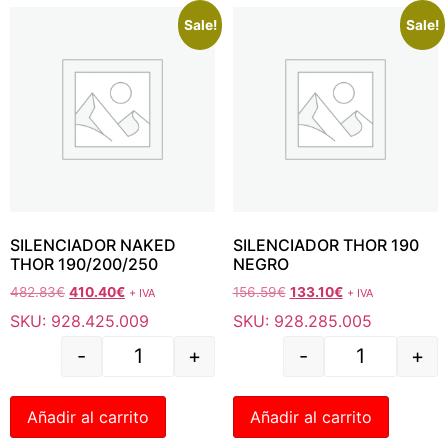
Sale!
Sale!
SILENCIADOR NAKED
SILENCIADOR THOR 190
THOR 190/200/250
NEGRO
482.83
€
410.40
€
156.59
€
133.10
€
+ IVA
+ IVA
SKU: 928.425.009
SKU: 928.285.005
-
+
-
+
Añadir al carrito
Añadir al carrito