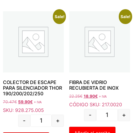
Sale!
Sale!
COLECTOR DE ESCAPE
FIBRA DE VIDRIO
PARA SILENCIADOR THOR
RECUBIERTA DE INOX
190/200/202/250
22.25
€
18.90
€
+ IVA
70.47
€
59.90
€
+ IVA
CÓDIGO SKU: 217.0020
SKU: 928.275.005
-
+
-
+